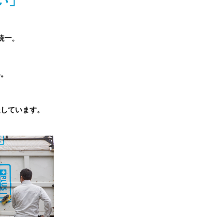
い」
統一。
い。
。
走しています。