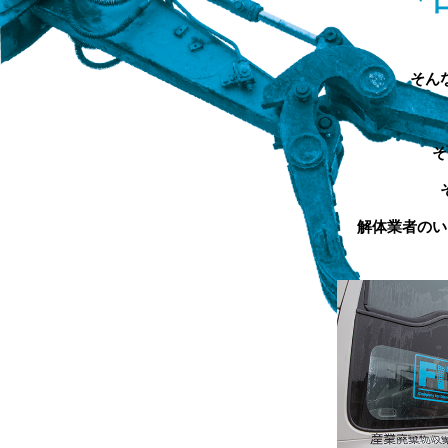
「
そん
そ
解体業者のい